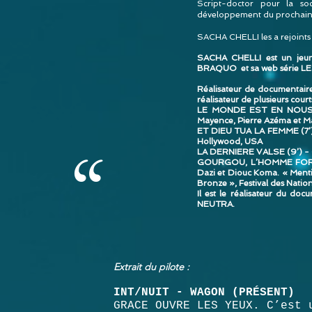
Script-doctor pour la so
développement du prochain 
SACHA CHELLI les a rejoint
SACHA CHELLI est un jeune 
BRAQUO et sa web série L
Réalisateur de documentaires,
réalisateur de plusieurs cour
LE MONDE EST EN NOUS (27’
Mayence, Pierre Azéma et 
ET DIEU TUA LA FEMME (7’) -
“
Hollywood, USA
LA DERNIERE VALSE (9’) - Co
GOURGOU, L’HOMME FORT (2
Dazi et Diouc Koma. « Menti
Bronze », Festival des Natio
Il est le réalisateur du 
NEUTRA.
Extrait du pilote :
INT/NUIT - WAGON (PRÉSENT)
GRACE OUVRE LES YEUX. C’est 