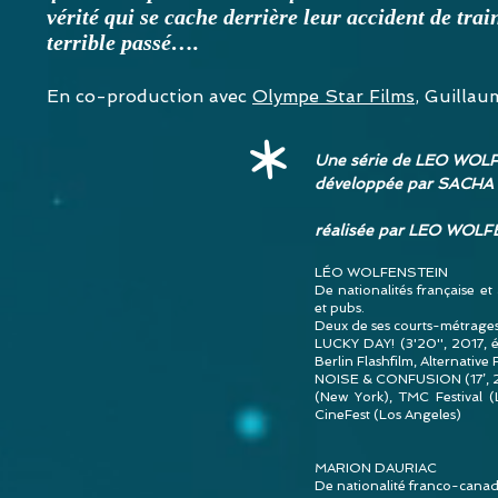
vérité qui se cache derrière leur accident de tra
terrible passé….
En co-production avec
Olympe Star Films
, Guillau
*
Une série de LEO
WOLF
développée par SACH
réalisée par
LEO WOLFE
LÉO WOLFENSTEIN
De nationalités française et
et pubs.
Deux de ses courts-métrages 
LUCKY DAY! (3'20'', 2017, é
Berlin Flashfilm, Alternative
NOISE & CONFUSION (17’, 20
(New York), TMC
Festival 
CineFest (Los Angeles)
MARION DAURIAC
De nationalité franco-canadi