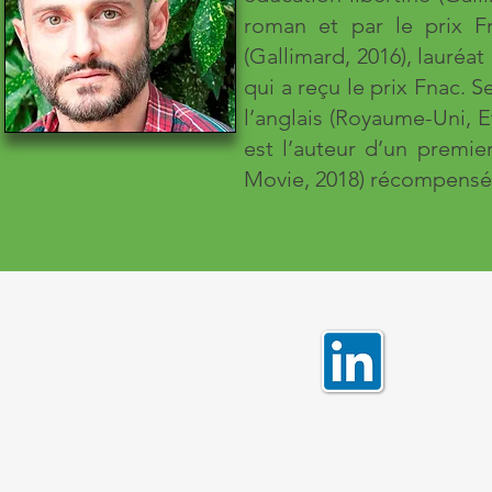
roman et par le prix F
(Gallimard, 2016), lauréat
qui a reçu le prix Fnac. 
l’anglais (Royaume-Uni, Eta
est l’auteur d’un premi
Movie, 2018) récompensé p