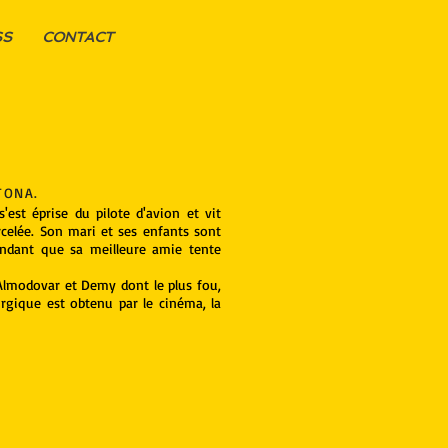
SS
CONTACT
TONA.
s'est éprise du pilote d'avion et vit
elée. Son mari et ses enfants sont
endant que sa meilleure amie tente
Almodovar et Demy dont le plus fou,
urgique est obtenu par le cinéma, la